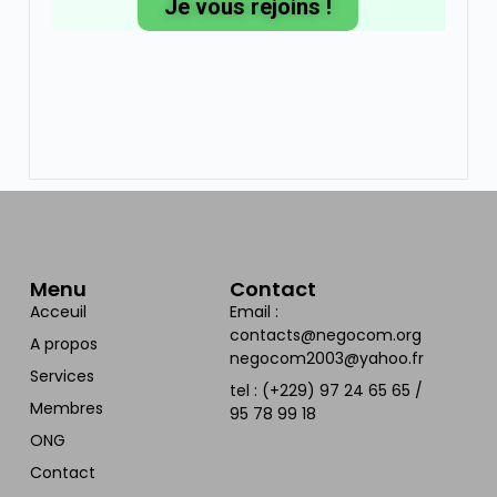
Je vous rejoins !
Menu
Contact
Acceuil
Email :
contacts@negocom.org
A propos
negocom2003@yahoo.fr
Services
tel : (+229) 97 24 65 65 /
Membres
95 78 99 18
ONG
Contact