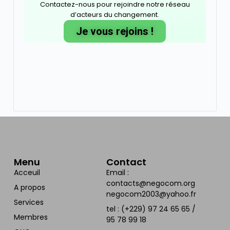
Contactez-nous pour rejoindre notre réseau
d’acteurs du changement.
Je vous rejoins !
Menu
Contact
Acceuil
Email :
contacts@negocom.org
A propos
negocom2003@yahoo.fr
Services
tel : (+229) 97 24 65 65 /
Membres
95 78 99 18