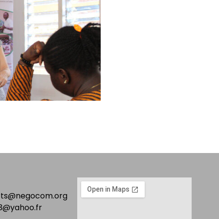
acts@negocom.org
@yahoo.fr