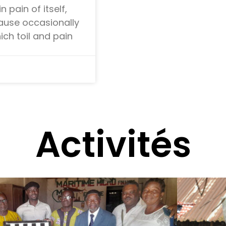
 pain of itself,
cause occasionally
ch toil and pain
Activités