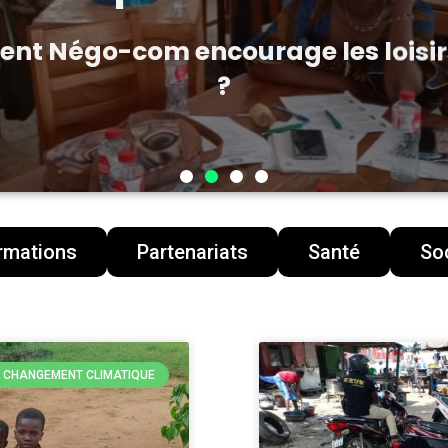
t Négo-com encourage les loisir
?
rmations
Partenariats
Santé
Soc
E CHANGEMENT CLIMATIQUE