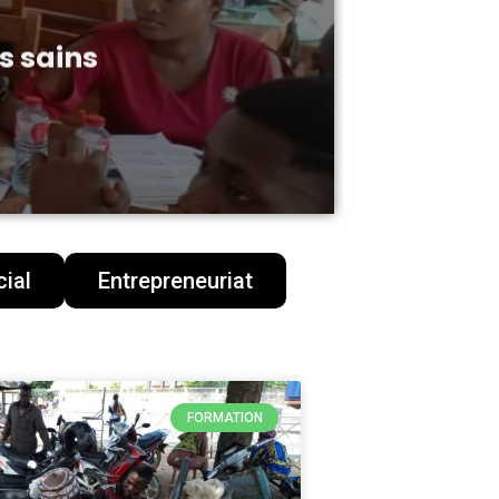
s sains
ial
Entrepreneuriat
FORMATION