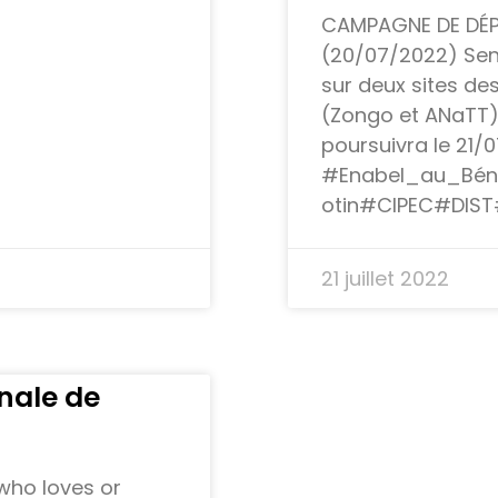
CAMPAGNE DE DÉP
(20/07/2022) Sens
sur deux sites de
(Zongo et ANaTT)
poursuivra le 21/
#Enabel_au_Béni
otin#CIPEC#DIS
21 juillet 2022
nale de
who loves or