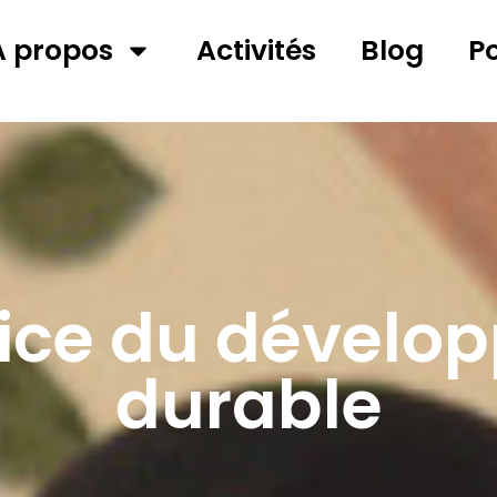
A propos
Activités
Blog
P
vice du dévelo
durable