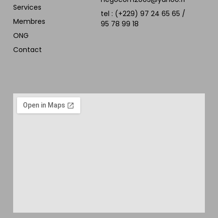
Services
tel : (+229) 97 24 65 65 /
Membres
95 78 99 18
ONG
Contact