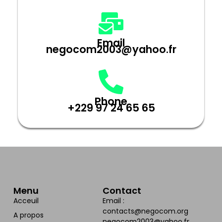
Email
negocom2003@yahoo.fr
Phone
+229 97 24 65 65
Menu
Contact
Acceuil
Email :
contacts@negocom.org
A propos
negocom2003@yahoo.fr