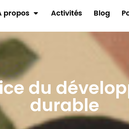
A propos
Activités
Blog
P
vice du dévelo
durable