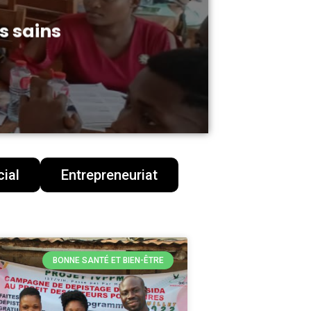
s sains
ial
Entrepreneuriat
BONNE SANTÉ ET BIEN-ÊTRE