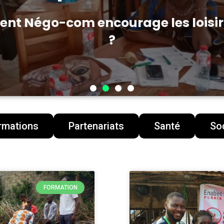
t Négo-com encourage les loisir
?
rmations
Partenariats
Santé
Soc
FORMATION