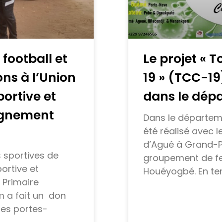
football et
Le projet « 
ns à l’Union
19 » (TCC-1
ortive et
dans le dép
eignement
Dans le départeme
été réalisé avec
d’Agué à Grand-P
s sportives de
groupement de 
ortive et
Houéyogbé. En ter
 Primaire
 a fait un don
des portes-