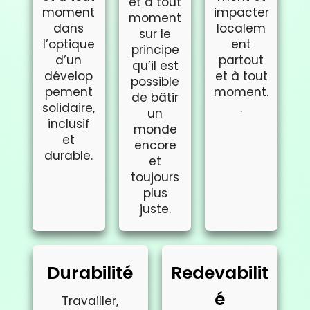
et à tout
moment
impacter
moment
dans
localem
sur le
l’optique
ent
principe
d’un
partout
qu’il est
dévelop
et à tout
possible
pement
moment.
de bâtir
solidaire,
.
un
inclusif
monde
et
encore
durable.
et
toujours
plus
juste.
Durabilité
Redevabilit
é
Travailler,