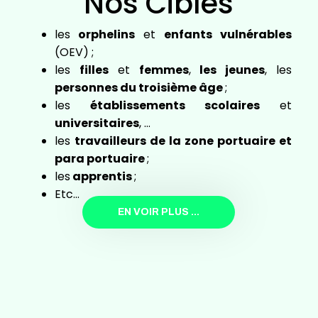
Nos Cibles
les
orphelins
et
enfants vulnérables
(OEV) ;
les
filles
et
femmes
,
les jeunes
, les
personnes du troisième âge
;
les
établissements scolaires
et
universitaires
, …
les
travailleurs de la zone portuaire et
para portuaire
;
les
apprentis
;
Etc…
EN VOIR PLUS ...