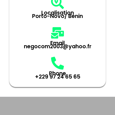
Localisation
Porto-Novo/ Benin
Email
negocom2003@yahoo.fr
Phone
+229 97 24 65 65