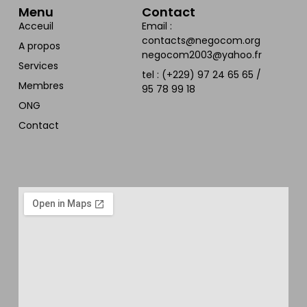
Menu
Contact
Acceuil
Email :
contacts@negocom.org
A propos
negocom2003@yahoo.fr
Services
tel : (+229) 97 24 65 65 /
Membres
95 78 99 18
ONG
Contact