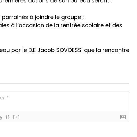
s premières actions de son bureau seront :
 parrainés à joindre le groupe ;
es à l’occasion de la rentrée scolaire et des
bureau par le D.E Jacob SOVOESSI que la rencontre
{}
[+]