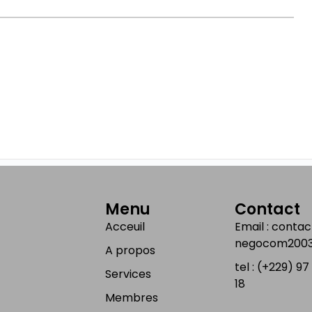
Menu
Contact
Acceuil
Email : cont
negocom2003
A propos
tel : (+229) 9
Services
18
Membres