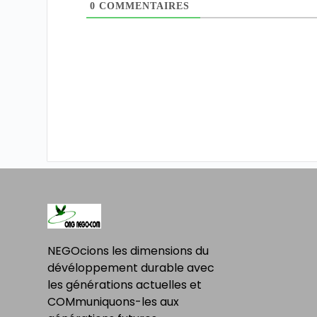
0
COMMENTAIRES
NEGOcions les dimensions du
dévéloppement durable avec
les générations actuelles et
COMmuniquons-les aux