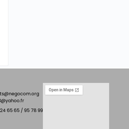
acts@negocom.org
@yahoo.fr
7 24 65 65 / 95 78 99