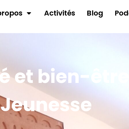
propos
Activités
Blog
Pod
 et bien-êtr
,
Jeunesse