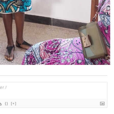
{}
[+]