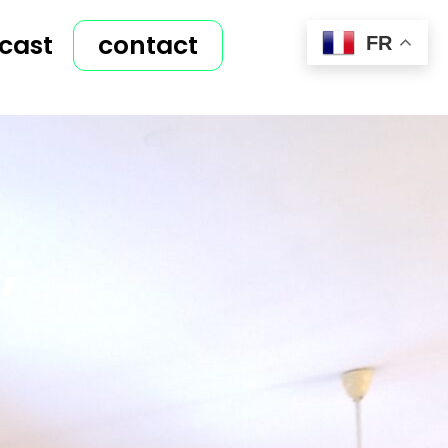
cast
contact
FR
e
,