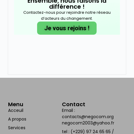
Ensemble, nous faisons la
différence !
Contactez-nous pour rejoindre notre réseau
d’acteurs du changement.
Je vous rejoins !
Menu
Contact
Acceuil
Email :
contacts@negocom.org
A propos
negocom2003@yahoo.fr
Services
tel : (+229) 97 24 65 65 /