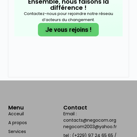
Ensemble, nous faisons la
différence !
Contactez-nous pour rejoindre notre réseau
d’acteurs du changement.
Je vous rejoins !
Menu
Contact
Acceuil
Email :
contacts@negocom.org
A propos
negocom2003@yahoo.fr
Services
tel : (+229) 97 24 65 65 /