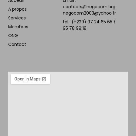
Acceuil
Email :
contacts@negocom.org
A propos
negocom2003@yahoo.fr
Services
tel : (+229) 97 24 65 65 /
Membres
95 78 99 18
ONG
Contact