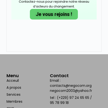
Contactez-nous pour rejoindre notre réseau
d’acteurs du changement.
Je vous rejoins !
Menu
Contact
Acceuil
Email :
contacts@negocom.org
A propos
negocom2003@yahoo.fr
Services
tel : (+229) 97 24 65 65 /
Membres
95 78 99 18