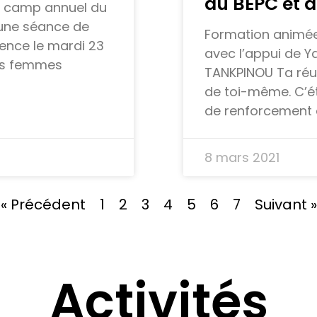
au BEPC et 
ni camp annuel du
une séance de
Formation animé
ence le mardi 23
avec l’appui de Y
des femmes
TANKPINOU Ta réus
de toi-même. C’éta
de renforcement 
8 mars 2021
« Précédent
1
2
3
4
5
6
7
Suivant »
Activités