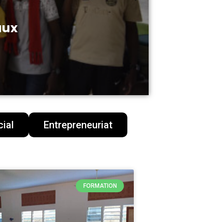
s sains
ial
Entrepreneuriat
FORMATION