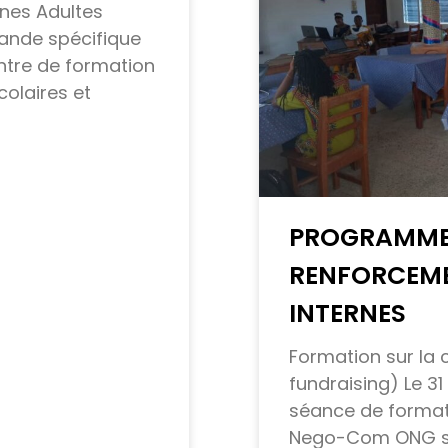
unes Adultes
ande spécifique
ntre de formation
colaires et
PROGRAMME
RENFORCEME
INTERNES
Formation sur la c
fundraising) Le 31
séance de format
Nego-Com ONG sur