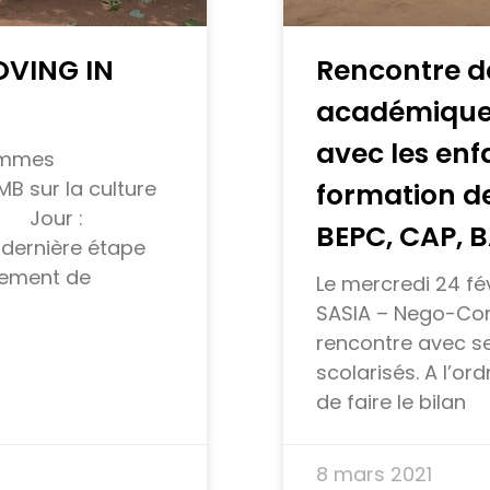
VING IN
Rencontre d
académique
avec les enf
femmes
MB sur la culture
formation d
o Jour :
BEPC, CAP, 
 dernière étape
cement de
Le mercredi 24 fév
SASIA – Nego-Co
rencontre avec s
scolarisés. A l’ord
de faire le bilan
8 mars 2021