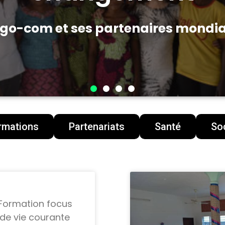
t Négo-com encourage les loisir
?
rmations
Partenariats
Santé
Soc
 Formation focus
de vie courante