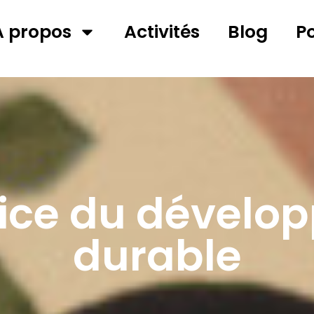
A propos
Activités
Blog
P
vice du dévelo
durable