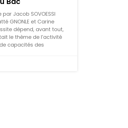
au Bac
e par Jacob SOVOESSI
atté GNONLE et Carine
site dépend, avant tout,
it le thème de l’activité
de capacités des