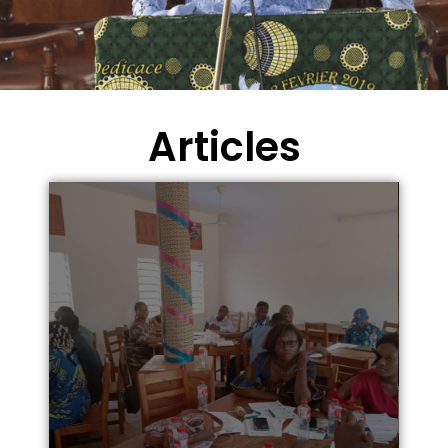
Articles
Temps libres, temps
précieux
Comment Négo-com
encourage les loisirs sains ?