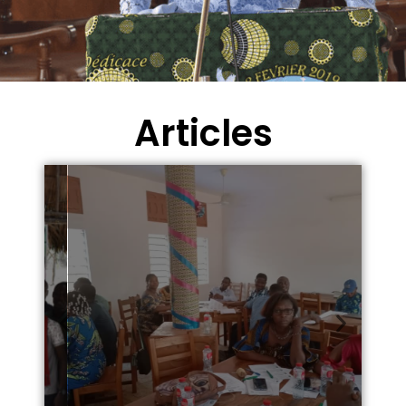
Articles
Temps libres, temps
précieux
Comment Négo-com
encourage les loisirs sains ?