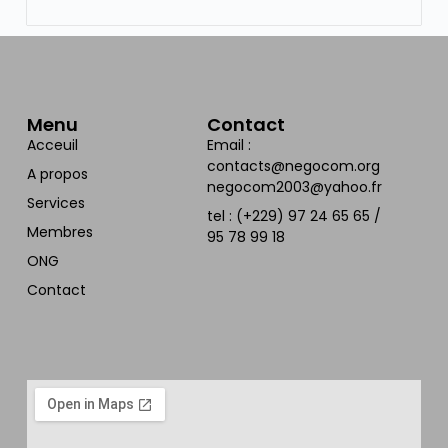
Menu
Contact
Acceuil
Email :
contacts@negocom.org
A propos
negocom2003@yahoo.fr
Services
tel : (+229) 97 24 65 65 /
Membres
95 78 99 18
ONG
Contact