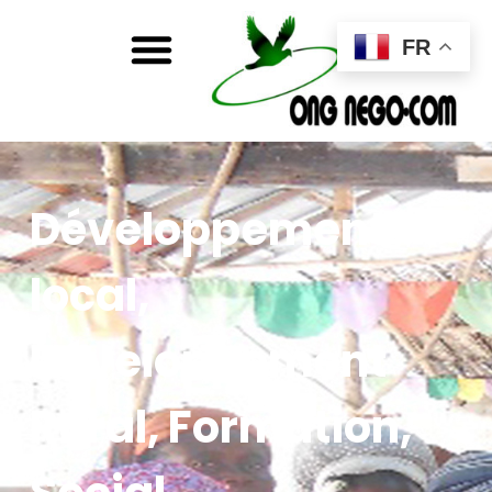
FR
Développement
local
,
Développement
Rural
,
Formation
,