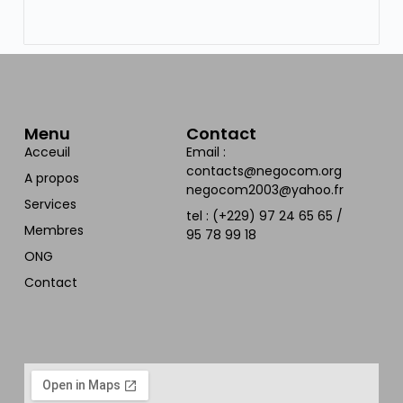
Menu
Contact
Acceuil
Email :
contacts@negocom.org
A propos
negocom2003@yahoo.fr
Services
tel : (+229) 97 24 65 65 /
Membres
95 78 99 18
ONG
Contact