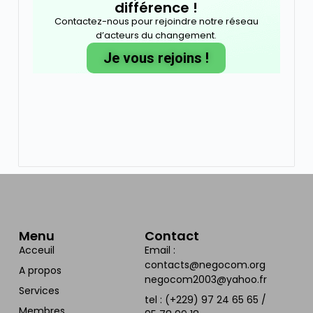
différence !
Contactez-nous pour rejoindre notre réseau
d’acteurs du changement.
Je vous rejoins !
Menu
Contact
Acceuil
Email :
contacts@negocom.org
A propos
negocom2003@yahoo.fr
Services
tel : (+229) 97 24 65 65 /
Membres