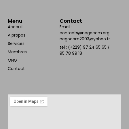
Menu
Contact
Acceuil
Email :
contacts@negocom.org
A propos
negocom2003@yahoo.fr
Services
tel : (+229) 97 24 65 65 /
Membres
95 78 99 18
ONG
Contact