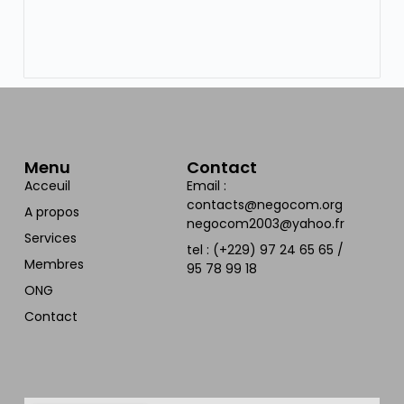
Menu
Contact
Acceuil
Email :
contacts@negocom.org
A propos
negocom2003@yahoo.fr
Services
tel : (+229) 97 24 65 65 /
Membres
95 78 99 18
ONG
Contact