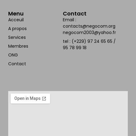
Menu
Contact
Acceuil
Email :
contacts@negocom.org
A propos
negocom2003@yahoo.fr
Services
tel : (+229) 97 24 65 65 /
Membres
95 78 99 18
ONG
Contact