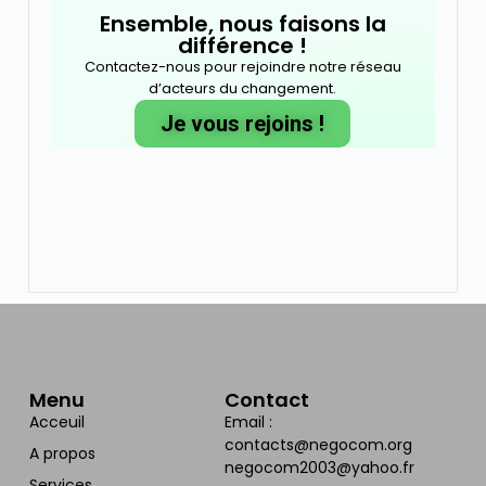
Ensemble, nous faisons la
différence !
Contactez-nous pour rejoindre notre réseau
d’acteurs du changement.
Je vous rejoins !
Menu
Contact
Acceuil
Email :
contacts@negocom.org
A propos
negocom2003@yahoo.fr
Services