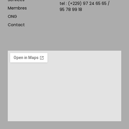
tel : (+229) 97 24 65 65 /
Membres
95 78 99 18
ONG
Contact