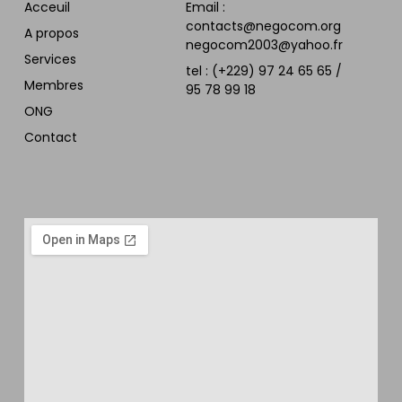
Acceuil
Email :
contacts@negocom.org
A propos
negocom2003@yahoo.fr
Services
tel : (+229) 97 24 65 65 /
Membres
95 78 99 18
ONG
Contact