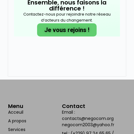
Ensemble, nous faisons la
différence !
Contactez-nous pour rejoindre notre réseau
d’acteurs du changement.
Je vous rejoins !
Menu
Contact
Acceuil
Email :
contacts@negocom.org
A propos
negocom2003@yahoo.fr
Services
tel : (+229) 97 24 65 65 /