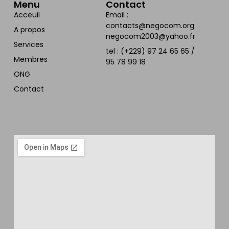
Menu
Contact
Acceuil
Email :
contacts@negocom.org
A propos
negocom2003@yahoo.fr
Services
tel : (+229) 97 24 65 65 /
Membres
95 78 99 18
ONG
Contact