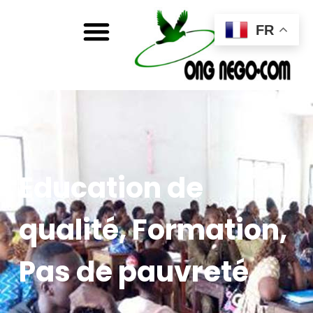
FR
Education de
qualité
,
Formation
,
Pas de pauvreté