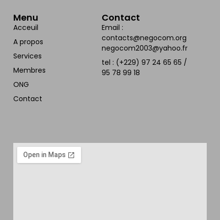
Menu
Contact
Acceuil
Email :
contacts@negocom.org
A propos
negocom2003@yahoo.fr
Services
tel : (+229) 97 24 65 65 /
Membres
95 78 99 18
ONG
Contact