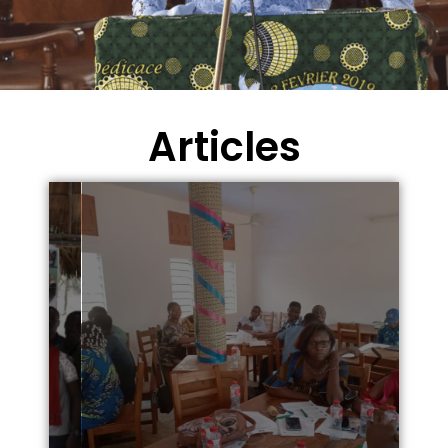
Articles
Temps libres, temps
précieux
Comment Négo-com
encourage les loisirs sains ?