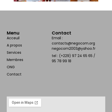
Menu
Contact
Acceuil
Email :
contacts@negocom.org
A propos
negocom2003@yahoo.fr
Services
tel : (+229) 97 24 65 65 /
Membres
95 78 99 18
ONG
Contact