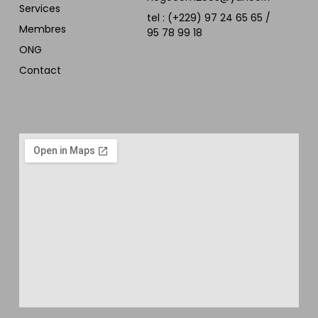
Services
tel : (+229) 97 24 65 65 /
Membres
95 78 99 18
ONG
Contact